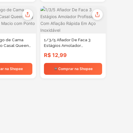
ogo de Cama
1/3/5 Afiador De Faca 3
ro Casal Queen
Estágios Amolador
s Toque Macio
Profissional Com Afiação
R$ 12,99
lito
Rápida Em Aço Inoxidável
ar na Shopee
Comprar na Shopee