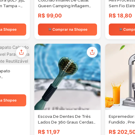
dora 90L/35L
Colchão Inflável De Casal
Mini Process
m Tampa –
Queen Camping Inflagem
Sem Fio Elét
Automática Com Travesseiro
Alimentos P
R$ 99,00
R$ 18,80
/Insetos |
Rest Bolsa Transporte
Alho Gengib
rtores e
a Shopee
Comprar na Shopee
Compr
apato
e
ra Chuva
pante
a Shopee
Escova De Dentes De Três
Espremedor 
Lados De 360 Graus Cerdas
Fundido , Pre
Macias Cabeças Duras
Bancada , Limã
R$ 11,97
R$ 202,5
Pacote com dois
Máquina De