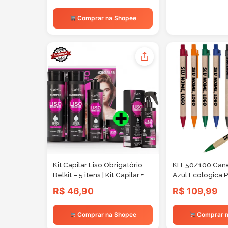
Eletrodomé
Comprar na Shopee
Kit Capilar Liso Obrigatório
KIT 50/100 Cane
Belkit – 5 itens | Kit Capilar +
Azul Ecologica 
Spray Finalizador Para
Diversas Cores
R$ 46,90
R$ 109,99
Cabelo Liso
Personalizada 
Frase
Comprar na Shopee
Comprar n