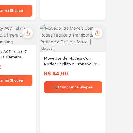
ítricas La
ar na Shopee
y A07 Tela 6.7
0Hz Câmera
Movedor de Móveis Com
Preto Samsung
Rodas Facilita o Transporte e
2
Protege o Piso e o Móvel |
R$ 44,90
Mazzal
ar na Shopee
Comprar na Shopee