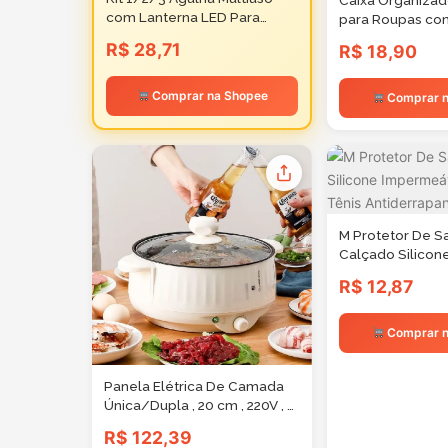
Caixa Organiza
com Lanterna LED Para
para Roupas co
limpeza de Fogão
Anti-
R$ 28,71
R$ 18,90
Impressoras Eletrônicos
Poeira/Umidade
Ferramentas
Ideal para Cobe
Casacos
Comprar na Shopee
Comprar n
M Protetor De S
Calçado Silicon
Impermeável Pa
R$ 12,87
Tênis Antiderra
Reutilizável
Comprar n
Panela Elétrica De Camada
Única/Dupla , 20 cm , 220V , 1-
2 Pessoas , Antiaderente
R$ 122,39
Doméstica Quente De Arroz ,