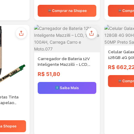
Para Frutas C
Comprar na Shopee
Compr
Celular Galax
128GB 4G 9
Carregador de Bateria 12V
Dupla 50MP 
Inteligente Mazzilli – LCD,
R$ 662,2
15AH a 100AH, Carrega Carro
R$ 51,80
e Moto.077
Compr
Saiba Mais
tas Tinta
Papelao
Nomoe Logo
a Shopee