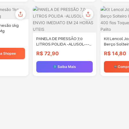
mesão 1kg
 Mg
PANELA DE PRESSÃO 7,0
Kit Lencol J
LITROS POLIDA -ALUSOL---
Berço Soltei
ENVIO IMEDIATO EM 24
King 400 fio
R$ 72,90
R$ 14,80
a Shopee
HORAS UTEIS
com Ponto Pa
Saiba Mais
Compr