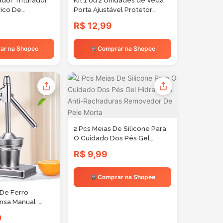
ador Triturador
Kit 1 ou 2 Unidades de Veda
rico De
Porta Ajustável Protetor
ara Legumes
Rolinho Impermeável 80cm
R$ 12,99
re 250ML
90cm 100cm
ar na Shopee
Comprar na Shopee
2 Pcs Meias De Silicone Para
O Cuidado Dos Pés Gel
Hidratante Anti-Rachaduras
R$ 9,99
Removedor De Pele Morta
Comprar na Shopee
De Ferro
nsa Manual ,
o , Cítrico ,
0
 Esmagamento