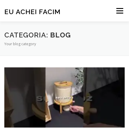
Pular
para
EU ACHEI FACIM
Menu
o
conteúdo
CATEGORIA:
BLOG
Your blog category