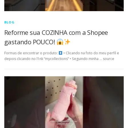
BLOG
Reforme sua COZINHA com a Shopee
gastando POUCO!
Formas de encontrar o produto:
• Clicando na foto do meu perfil e
depois clicando no l1nk “mycollections” • Seguindo minha … source