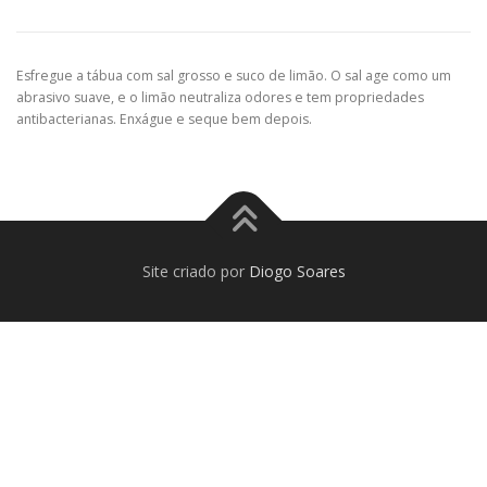
Esfregue a tábua com sal grosso e suco de limão. O sal age como um
abrasivo suave, e o limão neutraliza odores e tem propriedades
antibacterianas. Enxágue e seque bem depois.
Site criado por
Diogo Soares